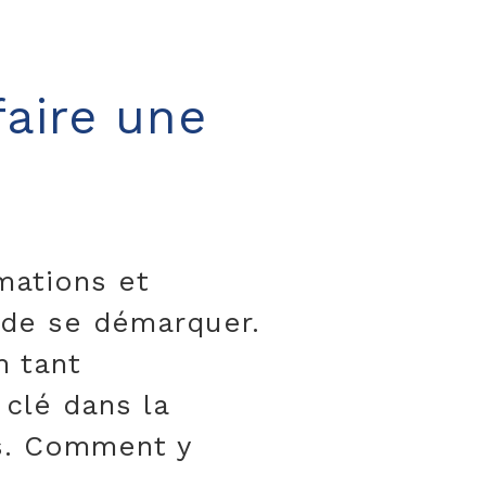
faire une
mations et
t de se démarquer.
n tant
 clé dans la
s. Comment y