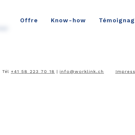
Offre
Know-how
Témoignag
our
| Tél
+41 58 223 70 18
|
nf
w
rkl
nk
ch
Impres