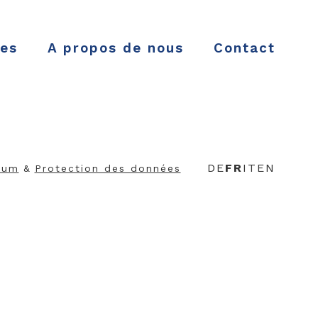
es
A propos de nous
Contact
DE
FR
IT
EN
sum
&
Protection des données