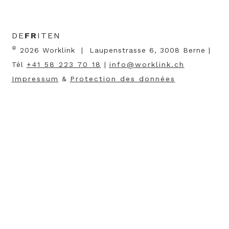
DE
FR
IT
EN
©
2026 Worklink | Laupenstrasse 6, 3008 Berne |
Tél
+41 58 223 70 18
|
nf
w
rkl
nk
ch
Impressum
&
Protection des données