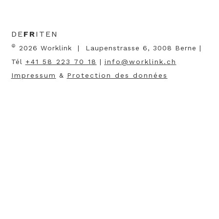
DE
FR
IT
EN
©
2026 Worklink | Laupenstrasse 6, 3008 Berne |
Tél
+41 58 223 70 18
|
nf
w
rkl
nk
ch
Impressum
&
Protection des données