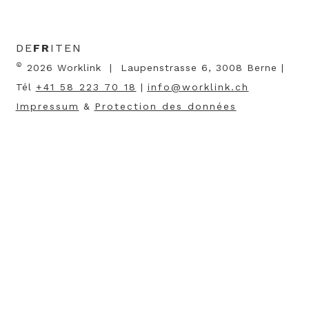
DE
FR
IT
EN
©
2026 Worklink | Laupenstrasse 6, 3008 Berne |
Tél
+41 58 223 70 18
|
nf
w
rkl
nk
ch
Impressum
&
Protection des données