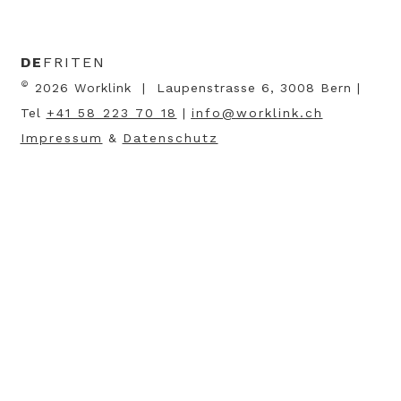
DE
FR
IT
EN
©
2026 Worklink | Laupenstrasse 6, 3008 Bern |
Tel
+41 58 223 70 18
|
nf
w
rkl
nk
ch
Impressum
&
Datenschutz