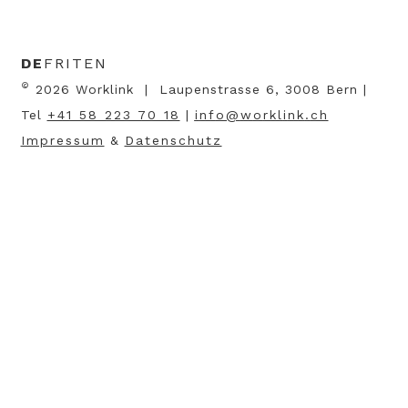
DE
FR
IT
EN
©
2026 Worklink | Laupenstrasse 6, 3008 Bern |
Tel
+41 58 223 70 18
|
nf
w
rkl
nk
ch
Impressum
&
Datenschutz