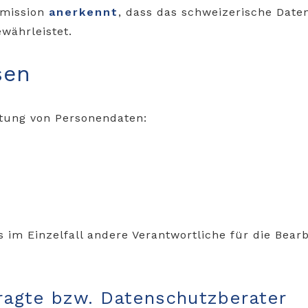
mmission
anerkennt
, dass das schweizerische Date
währleistet.
sen
itung von Personendaten:
s im Einzelfall andere Verantwortliche für die Bea
ragte bzw. Datenschutzberater