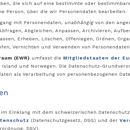
en, die sich auf eine bestimmte oder bestimmbare
ine Person, über die wir Personendaten bearbeiten.
ang mit Personendaten,
unabhängig
von den ange
 Abfragen, Abgleichen, Anpassen, Archivieren, Aufb
assen, Erheben, Löschen, Offenlegen, Ordnen, Organ
üpfen, Vernichten und Verwenden von Personendaten
sraum (EWR)
umfasst die
Mitgliedstaaten der E
, Island und Norwegen. Die Datenschutz-Grundver
daten als Verarbeitung von personenbezogenen Date
en
 im Einklang mit dem schweizerischen Datenschut
atenschutz
(Datenschutzgesetz, DSG) und der
Ver
rordnung, DSV).