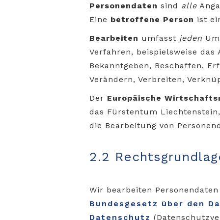
Personendaten
sind
alle
Angab
Eine
betroffene Person
ist e
Bearbeiten
umfasst
jeden
Umg
Verfahren, beispielsweise das
Bekanntgeben, Beschaffen, Erf
Verändern, Verbreiten, Verkn
Der
Europäische Wirtschaft
das Fürstentum Liechtenstein
die Bearbeitung von Personen
2.2 Rechtsgrundlag
Wir bearbeiten Personendaten
Bundesgesetz über den D
Datenschutz
(Datenschutzve